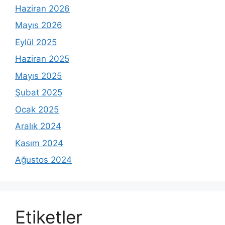
Haziran 2026
Mayıs 2026
Eylül 2025
Haziran 2025
Mayıs 2025
Şubat 2025
Ocak 2025
Aralık 2024
Kasım 2024
Ağustos 2024
Etiketler