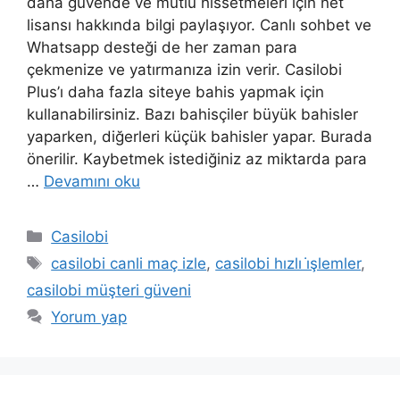
daha güvende ve mutlu hissetmeleri için net
lisansı hakkında bilgi paylaşıyor. Canlı sohbet ve
Whatsapp desteği de her zaman para
çekmenize ve yatırmanıza izin verir. Casilobi
Plus’ı daha fazla siteye bahis yapmak için
kullanabilirsiniz. Bazı bahisçiler büyük bahisler
yaparken, diğerleri küçük bahisler yapar. Burada
önerilir. Kaybetmek istediğiniz az miktarda para
…
Devamını oku
Kategoriler
Casilobi
Etiketler
casilobi canli maç izle
,
casilobi hızlı i̇şlemler
,
casilobi müşteri güveni
Yorum yap