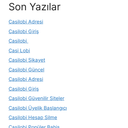
Son Yazılar
Casilobi Adresi
Casilobi Giriş
Casilobi
Casi Lobi
Casilobi Şikayet
Casilobi Güncel
Casilobi Adresi
Casilobi Giriş
Casilobi Güvenilir Siteler
Casilobi Üyelik Başlangıcı
Casilobi Hesap Silme
Casilobi Popüler Bahis