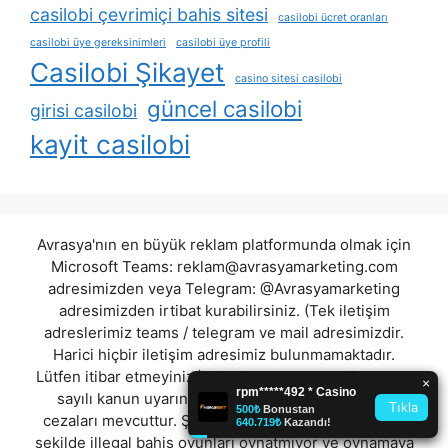
casilobi çevrimiçi bahis sitesi
casilobi ücret oranları
casilobi üye gereksinimleri
casilobi üye profili
Casilobi Şikayet
casino sitesi casilobi
güncel casilobi
girisi casilobi
kayit casilobi
Avrasya'nın en büyük reklam platformunda olmak için
Microsoft Teams:
reklam@avrasyamarketing.com
adresimizden veya Telegram: @Avrasyamarketing
adresimizden irtibat kurabilirsiniz. (Tek iletişim
adreslerimiz teams / telegram ve mail adresimizdir.
Harici hiçbir iletişim adresimiz bulunmamaktadır.
Lütfen itibar etmeyiniz.) Türkiye yasalarına göre 7258
sayılı kanun uyarınca yasa dışı bahis oynamanın
cezaları mevcuttur. Şu an bulunduğunuz site hiç bir
şekilde illegal bahis oyunları oynatmıyor ve oynamaya