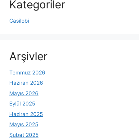
Kategoriler
Casilobi
Arşivler
Temmuz 2026
Haziran 2026
Mayıs 2026
Eylül 2025
Haziran 2025
Mayıs 2025
Şubat 2025