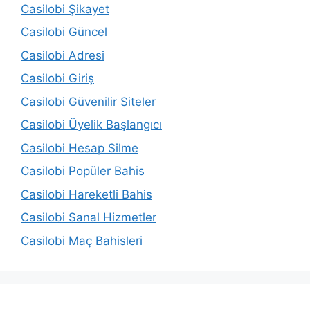
Casilobi Şikayet
Casilobi Güncel
Casilobi Adresi
Casilobi Giriş
Casilobi Güvenilir Siteler
Casilobi Üyelik Başlangıcı
Casilobi Hesap Silme
Casilobi Popüler Bahis
Casilobi Hareketli Bahis
Casilobi Sanal Hizmetler
Casilobi Maç Bahisleri