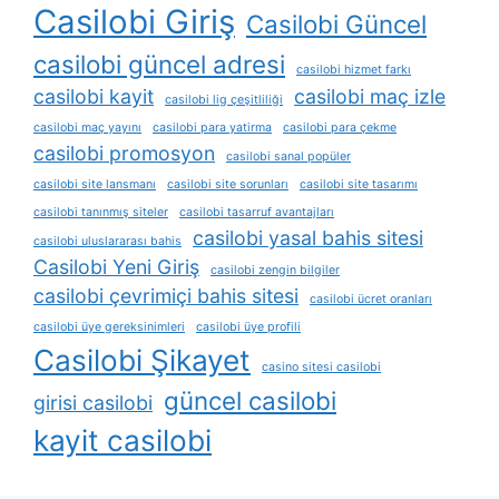
Casilobi Giriş
Casilobi Güncel
casilobi güncel adresi
casilobi hizmet farkı
casilobi kayit
casilobi maç izle
casilobi lig çeşitliliği
casilobi maç yayını
casilobi para yatirma
casilobi para çekme
casilobi promosyon
casilobi sanal popüler
casilobi site lansmanı
casilobi site sorunları
casilobi site tasarımı
casilobi tanınmış siteler
casilobi tasarruf avantajları
casilobi yasal bahis sitesi
casilobi uluslararası bahis
Casilobi Yeni Giriş
casilobi zengin bilgiler
casilobi çevrimiçi bahis sitesi
casilobi ücret oranları
casilobi üye gereksinimleri
casilobi üye profili
Casilobi Şikayet
casino sitesi casilobi
güncel casilobi
girisi casilobi
kayit casilobi