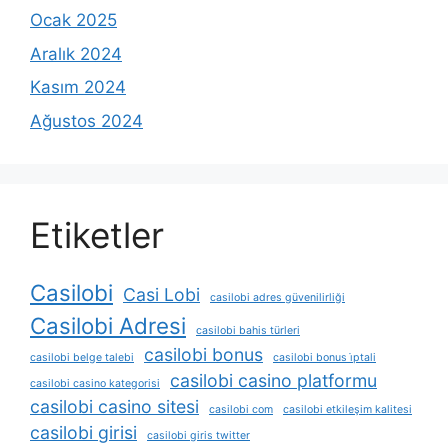
Ocak 2025
Aralık 2024
Kasım 2024
Ağustos 2024
Etiketler
Casilobi
Casi Lobi
casilobi adres güvenilirliği
Casilobi Adresi
casilobi bahis türleri
casilobi bonus
casilobi belge talebi
casilobi bonus i̇ptali
casilobi casino platformu
casilobi casino kategorisi
casilobi casino sitesi
casilobi com
casilobi etkileşim kalitesi
casilobi girisi
casilobi giris twitter