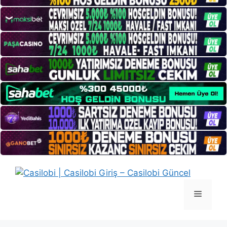
İçeriğe
atla
Menü