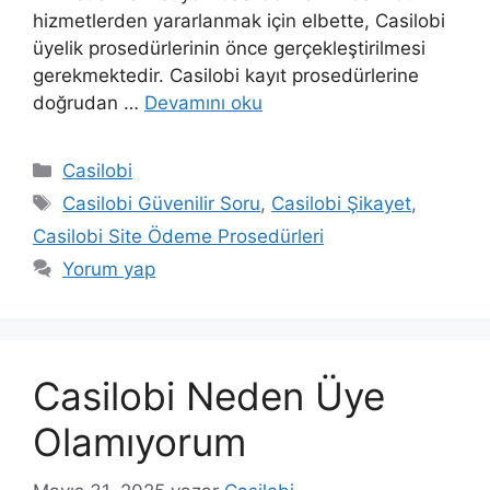
hizmetlerden yararlanmak için elbette, Casilobi
üyelik prosedürlerinin önce gerçekleştirilmesi
gerekmektedir. Casilobi kayıt prosedürlerine
doğrudan …
Devamını oku
Kategoriler
Casilobi
Etiketler
Casilobi Güvenilir Soru
,
Casilobi Şikayet
,
Casilobi Site Ödeme Prosedürleri
Yorum yap
Casilobi Neden Üye
Olamıyorum