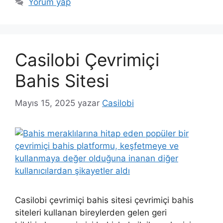
Yorum yap
Casilobi Çevrimiçi
Bahis Sitesi
Mayıs 15, 2025
yazar
Casilobi
Casilobi çevrimiçi bahis sitesi çevrimiçi bahis
siteleri kullanan bireylerden gelen geri