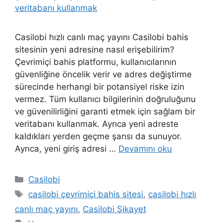
Casilobi hızlı canlı maç yayını Casilobi bahis
sitesinin yeni adresine nasıl erişebilirim?
Çevrimiçi bahis platformu, kullanıcılarının
güvenliğine öncelik verir ve adres değiştirme
sürecinde herhangi bir potansiyel riske izin
vermez. Tüm kullanıcı bilgilerinin doğruluğunu
ve güvenilirliğini garanti etmek için sağlam bir
veritabanı kullanmak. Ayrıca yeni adreste
kaldıkları yerden geçme şansı da sunuyor.
Ayrıca, yeni giriş adresi …
Devamını oku
Kategoriler
Casilobi
Etiketler
casilobi çevrimiçi bahis sitesi
,
casilobi hızlı
canlı maç yayını
,
Casilobi Şikayet