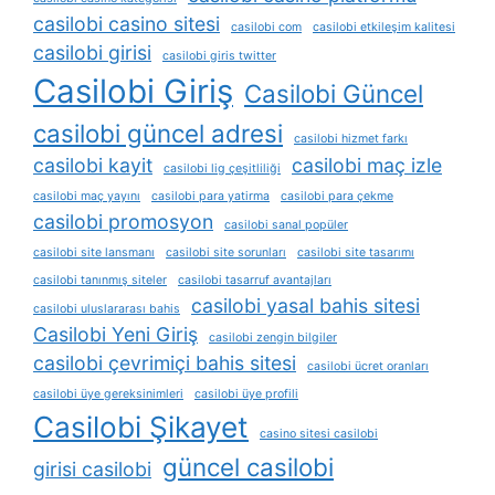
casilobi casino sitesi
casilobi com
casilobi etkileşim kalitesi
casilobi girisi
casilobi giris twitter
Casilobi Giriş
Casilobi Güncel
casilobi güncel adresi
casilobi hizmet farkı
casilobi kayit
casilobi maç izle
casilobi lig çeşitliliği
casilobi maç yayını
casilobi para yatirma
casilobi para çekme
casilobi promosyon
casilobi sanal popüler
casilobi site lansmanı
casilobi site sorunları
casilobi site tasarımı
casilobi tanınmış siteler
casilobi tasarruf avantajları
casilobi yasal bahis sitesi
casilobi uluslararası bahis
Casilobi Yeni Giriş
casilobi zengin bilgiler
casilobi çevrimiçi bahis sitesi
casilobi ücret oranları
casilobi üye gereksinimleri
casilobi üye profili
Casilobi Şikayet
casino sitesi casilobi
güncel casilobi
girisi casilobi