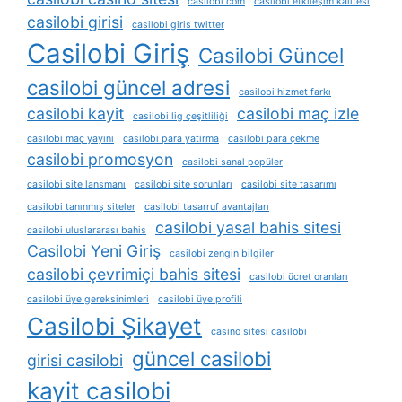
casilobi com
casilobi etkileşim kalitesi
casilobi girisi
casilobi giris twitter
Casilobi Giriş
Casilobi Güncel
casilobi güncel adresi
casilobi hizmet farkı
casilobi kayit
casilobi maç izle
casilobi lig çeşitliliği
casilobi maç yayını
casilobi para yatirma
casilobi para çekme
casilobi promosyon
casilobi sanal popüler
casilobi site lansmanı
casilobi site sorunları
casilobi site tasarımı
casilobi tanınmış siteler
casilobi tasarruf avantajları
casilobi yasal bahis sitesi
casilobi uluslararası bahis
Casilobi Yeni Giriş
casilobi zengin bilgiler
casilobi çevrimiçi bahis sitesi
casilobi ücret oranları
casilobi üye gereksinimleri
casilobi üye profili
Casilobi Şikayet
casino sitesi casilobi
güncel casilobi
girisi casilobi
kayit casilobi