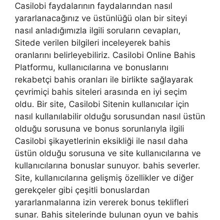
Casilobi faydalarının faydalarından nasıl
yararlanacağınız ve üstünlüğü olan bir siteyi
nasıl anladığımızla ilgili soruların cevapları,
Sitede verilen bilgileri inceleyerek bahis
oranlarını belirleyebiliriz. Casilobi Online Bahis
Platformu, kullanıcılarına ve bonuslarını
rekabetçi bahis oranları ile birlikte sağlayarak
çevrimiçi bahis siteleri arasında en iyi seçim
oldu. Bir site, Casilobi Sitenin kullanıcılar için
nasıl kullanılabilir olduğu sorusundan nasıl üstün
olduğu sorusuna ve bonus sorunlarıyla ilgili
Casilobi şikayetlerinin eksikliği ile nasıl daha
üstün olduğu sorusuna ve site kullanıcılarına ve
kullanıcılarına bonuslar sunuyor. bahis severler.
Site, kullanıcılarına gelişmiş özellikler ve diğer
gerekçeler gibi çeşitli bonuslardan
yararlanmalarına izin vererek bonus teklifleri
sunar. Bahis sitelerinde bulunan oyun ve bahis