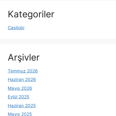
Kategoriler
Casilobi
Arşivler
Temmuz 2026
Haziran 2026
Mayıs 2026
Eylül 2025
Haziran 2025
Mayıs 2025