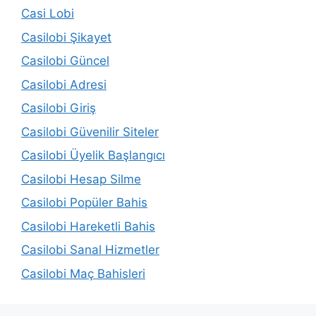
Casi Lobi
Casilobi Şikayet
Casilobi Güncel
Casilobi Adresi
Casilobi Giriş
Casilobi Güvenilir Siteler
Casilobi Üyelik Başlangıcı
Casilobi Hesap Silme
Casilobi Popüler Bahis
Casilobi Hareketli Bahis
Casilobi Sanal Hizmetler
Casilobi Maç Bahisleri