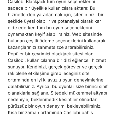
Casilobi Blackjack tüm oyun seçeneklerini
sadece bir üyelikle kullanıcılara aktarır. Bu
hizmetlerden yararlanmak için, sitenin hızlı bir
şekilde üyesi olabilir ve potansiyel olarak kar
elde ederken tüm bu oyun seçeneklerini
oynamaktan keyif alabilirsiniz. Web sitesinde
bulunan çeşitli ödeme seçeneklerini kullanarak
kazançlarınızı zahmetsizce artırabilirsiniz.
Popüler bir çevrimiçi blackjack sitesi olan
Casilobi, kullanıcılarına bir dizi eğlenceli hizmet
sunuyor. Kendinizi, gerçek görevler ve gerçek
rakiplerle etkileşime girebileceğiniz site
ortamında en iyi kılavuzlu oyun deneyimlerine
dalabilirsiniz. Ayrıca, bu oyunlar size birinci sınıf
olanaklarla sağlanır. Sitedeki mükemmel altyapı
nedeniyle, beklenmedik kesintiler olmadan
pürüzsüz bir oyun deneyimi bekleyebilirsiniz.
Kısa bir zaman ortamında Casilobi bahis