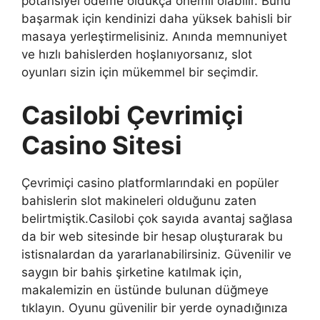
potansiyel ödeme oldukça önemli olabilir. Bunu
başarmak için kendinizi daha yüksek bahisli bir
masaya yerleştirmelisiniz. Anında memnuniyet
ve hızlı bahislerden hoşlanıyorsanız, slot
oyunları sizin için mükemmel bir seçimdir.
Casilobi Çevrimiçi
Casino Sitesi
Çevrimiçi casino platformlarındaki en popüler
bahislerin slot makineleri olduğunu zaten
belirtmiştik.Casilobi çok sayıda avantaj sağlasa
da bir web sitesinde bir hesap oluşturarak bu
istisnalardan da yararlanabilirsiniz. Güvenilir ve
saygın bir bahis şirketine katılmak için,
makalemizin en üstünde bulunan düğmeye
tıklayın. Oyunu güvenilir bir yerde oynadığınıza