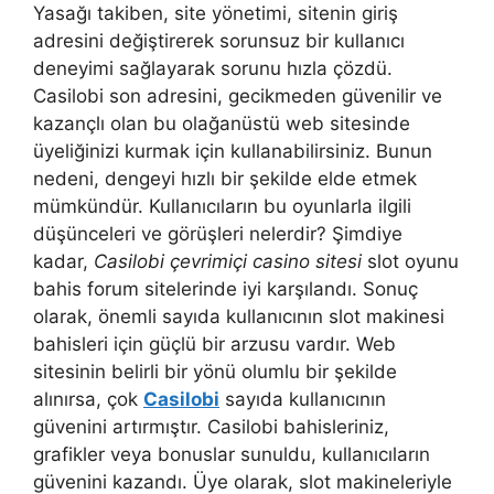
Yasağı takiben, site yönetimi, sitenin giriş
adresini değiştirerek sorunsuz bir kullanıcı
deneyimi sağlayarak sorunu hızla çözdü.
Casilobi son adresini, gecikmeden güvenilir ve
kazançlı olan bu olağanüstü web sitesinde
üyeliğinizi kurmak için kullanabilirsiniz. Bunun
nedeni, dengeyi hızlı bir şekilde elde etmek
mümkündür. Kullanıcıların bu oyunlarla ilgili
düşünceleri ve görüşleri nelerdir? Şimdiye
kadar,
Casilobi çevrimiçi casino sitesi
slot oyunu
bahis forum sitelerinde iyi karşılandı. Sonuç
olarak, önemli sayıda kullanıcının slot makinesi
bahisleri için güçlü bir arzusu vardır. Web
sitesinin belirli bir yönü olumlu bir şekilde
alınırsa, çok
Casilobi
sayıda kullanıcının
güvenini artırmıştır. Casilobi bahisleriniz,
grafikler veya bonuslar sunuldu, kullanıcıların
güvenini kazandı. Üye olarak, slot makineleriyle