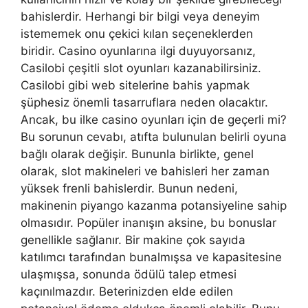
bahislerdir. Herhangi bir bilgi veya deneyim
istememek onu çekici kılan seçeneklerden
biridir. Casino oyunlarına ilgi duyuyorsanız,
Casilobi çeşitli slot oyunları kazanabilirsiniz.
Casilobi gibi web sitelerine bahis yapmak
şüphesiz önemli tasarruflara neden olacaktır.
Ancak, bu ilke casino oyunları için de geçerli mi?
Bu sorunun cevabı, atıfta bulunulan belirli oyuna
bağlı olarak değişir. Bununla birlikte, genel
olarak, slot makineleri ve bahisleri her zaman
yüksek frenli bahislerdir. Bunun nedeni,
makinenin piyango kazanma potansiyeline sahip
olmasıdır. Popüler inanışın aksine, bu bonuslar
genellikle sağlanır. Bir makine çok sayıda
katılımcı tarafından bunalmışsa ve kapasitesine
ulaşmışsa, sonunda ödülü talep etmesi
kaçınılmazdır. Beterinizden elde edilen