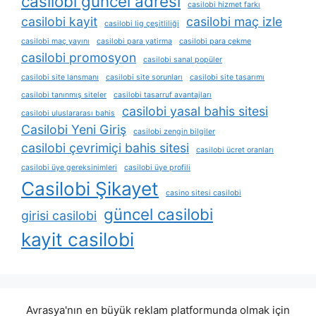
casilobi güncel adresi
casilobi hizmet farkı
casilobi kayit
casilobi maç izle
casilobi lig çeşitliliği
casilobi maç yayını
casilobi para yatirma
casilobi para çekme
casilobi promosyon
casilobi sanal popüler
casilobi site lansmanı
casilobi site sorunları
casilobi site tasarımı
casilobi tanınmış siteler
casilobi tasarruf avantajları
casilobi yasal bahis sitesi
casilobi uluslararası bahis
Casilobi Yeni Giriş
casilobi zengin bilgiler
casilobi çevrimiçi bahis sitesi
casilobi ücret oranları
casilobi üye gereksinimleri
casilobi üye profili
Casilobi Şikayet
casino sitesi casilobi
güncel casilobi
girisi casilobi
kayit casilobi
Avrasya'nın en büyük reklam platformunda olmak için