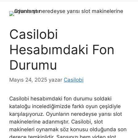
Casilobi
Hesabımdaki Fon
Durumu
Mayıs 24, 2025
yazar
Casilobi
Casilobi hesabımdaki fon durumu soldaki
kataloğu incelediğimizde farklı oyun çeşidiyle
karşılaşıyoruz. Oyunların neredeyse yarısı slot
makinelerine adanmıştır. Casilobi, slot
makineleri oynamak söz konusu olduğunda son
derece temkinlidir. Şansınızı hem video slot