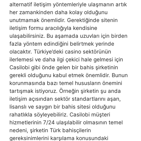
alternatif iletişim yöntemleriyle ulaşmanın artık
her zamankinden daha kolay olduğunu
unutmamak önemlidir. Gerektiğinde sitenin
iletişim formu aracılığıyla kendisine
ulaşabilirsiniz. Bu aşamada uzuvları için birden
fazla yöntem edindiğini belirtmek yerinde
olacaktır. Türkiye’deki casino sektörünün
ilerlemesi ve daha ilgi çekici hale gelmesi için
Casilobi gibi önde gelen bir bahis şirketinin
gerekli olduğunu kabul etmek önemlidir. Bunun
korunmasında bazı temel hususların önemini
tartışmak istiyoruz. Örneğin şirketin şu anda
iletişim açısından sektör standartlarını aşan,
lisanslı ve saygın bir bahis sitesi olduğunu
rahatlıkla söyleyebiliriz. Casilobi müşteri
hizmetlerinin 7/24 ulaşılabilir olmasının temel
nedeni, şirketin Türk bahisçilerin
gereksinimlerini karşılama konusundaki