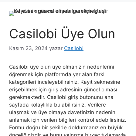
Casilobi Üye Olun
Kasım 23, 2024
yazar
Casilobi
Casilobi üye olun üye olmanızın nedenlerini
öğrenmek için platformda yer alan farklı
kategorileri inceleyebilirsiniz. Kayıt sekmesine
erişebilmek için giriş adresinin güncel olması
gerekmektedir. Casilobi giriş butonunu ana
sayfada kolaylıkla bulabilirsiniz. Verilere
ulaşmak ve üye olmaya davetinizin nedenini
anlamak için verilen bilgileri kontrol edebilirsiniz.
Formu doğru bir şekilde doldurmanız en büyük
önceliğinizdir ve bunu yalnızca birkaç tıklamayla