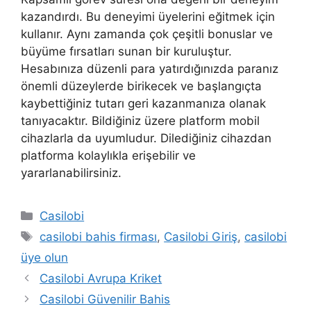
kazandırdı. Bu deneyimi üyelerini eğitmek için
kullanır. Aynı zamanda çok çeşitli bonuslar ve
büyüme fırsatları sunan bir kuruluştur.
Hesabınıza düzenli para yatırdığınızda paranız
önemli düzeylerde birikecek ve başlangıçta
kaybettiğiniz tutarı geri kazanmanıza olanak
tanıyacaktır. Bildiğiniz üzere platform mobil
cihazlarla da uyumludur. Dilediğiniz cihazdan
platforma kolaylıkla erişebilir ve
yararlanabilirsiniz.
Kategoriler
Casilobi
Etiketler
casilobi bahis firması
,
Casilobi Giriş
,
casilobi
üye olun
Casilobi Avrupa Kriket
Casilobi Güvenilir Bahis