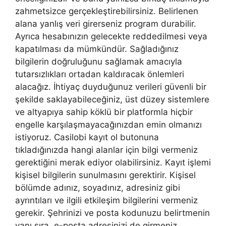
zahmetsizce gerçekleştirebilirsiniz. Belirlenen
alana yanlış veri girerseniz program durabilir.
Ayrıca hesabınızın gelecekte reddedilmesi veya
kapatılması da mümkündür. Sağladığınız
bilgilerin doğruluğunu sağlamak amacıyla
tutarsızlıkları ortadan kaldıracak önlemleri
alacağız. İhtiyaç duyduğunuz verileri güvenli bir
şekilde saklayabileceğiniz, üst düzey sistemlere
ve altyapıya sahip köklü bir platformla hiçbir
engelle karşılaşmayacağınızdan emin olmanızı
istiyoruz. Casilobi kayıt ol butonuna
tıkladığınızda hangi alanlar için bilgi vermeniz
gerektiğini merak ediyor olabilirsiniz. Kayıt işlemi
kişisel bilgilerin sunulmasını gerektirir. Kişisel
bölümde adınız, soyadınız, adresiniz gibi
ayrıntıları ve ilgili etkileşim bilgilerini vermeniz
gerekir. Şehrinizi ve posta kodunuzu belirtmenin
yanı sıra, e-posta adresinizi de girmeniz