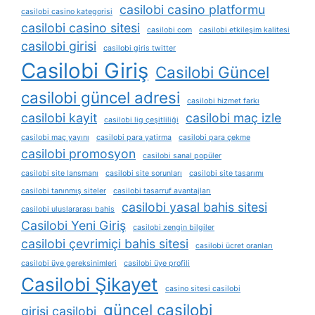
casilobi casino platformu
casilobi casino kategorisi
casilobi casino sitesi
casilobi com
casilobi etkileşim kalitesi
casilobi girisi
casilobi giris twitter
Casilobi Giriş
Casilobi Güncel
casilobi güncel adresi
casilobi hizmet farkı
casilobi kayit
casilobi maç izle
casilobi lig çeşitliliği
casilobi maç yayını
casilobi para yatirma
casilobi para çekme
casilobi promosyon
casilobi sanal popüler
casilobi site lansmanı
casilobi site sorunları
casilobi site tasarımı
casilobi tanınmış siteler
casilobi tasarruf avantajları
casilobi yasal bahis sitesi
casilobi uluslararası bahis
Casilobi Yeni Giriş
casilobi zengin bilgiler
casilobi çevrimiçi bahis sitesi
casilobi ücret oranları
casilobi üye gereksinimleri
casilobi üye profili
Casilobi Şikayet
casino sitesi casilobi
güncel casilobi
girisi casilobi