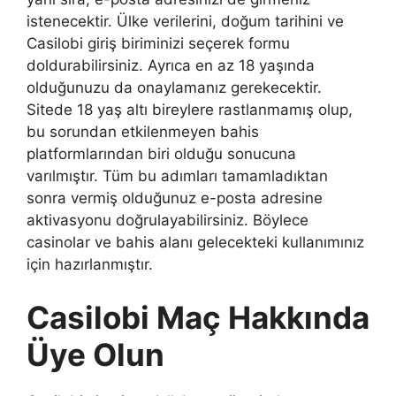
istenecektir. Ülke verilerini, doğum tarihini ve
Casilobi giriş biriminizi seçerek formu
doldurabilirsiniz. Ayrıca en az 18 yaşında
olduğunuzu da onaylamanız gerekecektir.
Sitede 18 yaş altı bireylere rastlanmamış olup,
bu sorundan etkilenmeyen bahis
platformlarından biri olduğu sonucuna
varılmıştır. Tüm bu adımları tamamladıktan
sonra vermiş olduğunuz e-posta adresine
aktivasyonu doğrulayabilirsiniz. Böylece
casinolar ve bahis alanı gelecekteki kullanımınız
için hazırlanmıştır.
Casilobi Maç Hakkında
Üye Olun