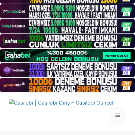
İçeriğe
atla
Menü