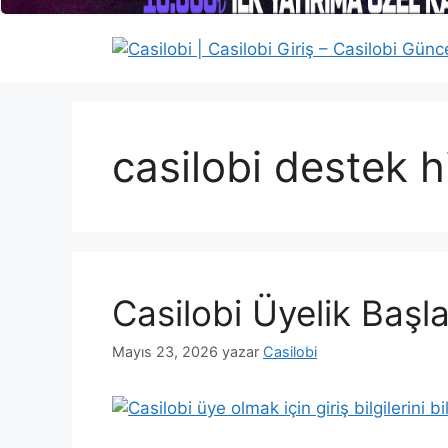
İçeriğe
atla
casilobi destek h
Casilobi Üyelik Başla
Mayıs 23, 2026
yazar
Casilobi