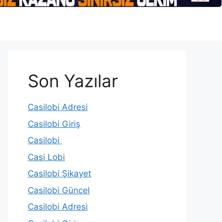
Son Yazılar
Casilobi Adresi
Casilobi Giriş
Casilobi
Casi Lobi
Casilobi Şikayet
Casilobi Güncel
Casilobi Adresi