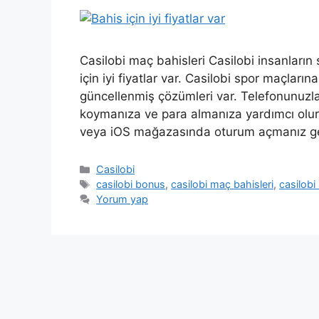
Casilobi maç bahisleri Casilobi insanların
için iyi fiyatlar var. Casilobi spor maçların
güncellenmiş çözümleri var. Telefonunuzl
koymanıza ve para almanıza yardımcı olur
veya iOS mağazasında oturum açmanız g
Kategoriler
Casilobi
Etiketler
casilobi bonus
,
casilobi maç bahisleri
,
casilob
Yorum yap