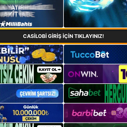
CASİLOBİ GİRİŞ İÇİN TIKLAYINIZ!