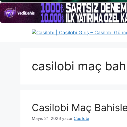
İçeriğe
atla
casilobi maç bahi
Casilobi Maç Bahisle
Mayıs 21, 2026
yazar
Casilobi